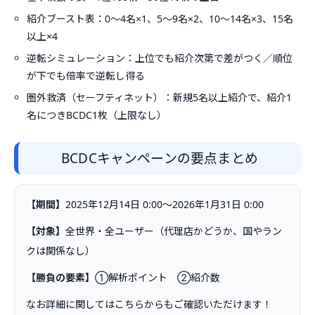
紹介ブースト表：0〜4名×1、5〜9名×2、10〜14名×3、15名
以上×4
逆転シミュレーション：上位でも紹介次第で差がつく／順位
が下でも倍率で逆転し得る
圏外救済（セーフティネット）：新規5名以上紹介で、紹介1
名につきBCDC1枚（上限なし）
BCDCキャンペーンの要点まとめ
【期間】
2025年12月14日 0:00〜2026年1月31日 0:00
【対象】
全世界・全ユーザー（代理店かどうか、国やラン
クは関係なし）
【勝負の要素】
①解析ポイント ②紹介数
なお詳細に関してはこちらからもご確認いただけます！