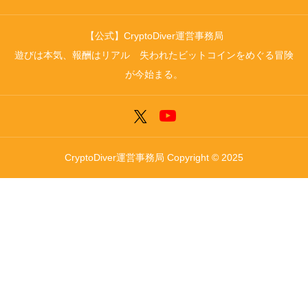
【公式】CryptoDiver運営事務局
遊びは本気、報酬はリアル 失われたビットコインをめぐる冒険
が今始まる。
CryptoDiver運営事務局 Copyright © 2025